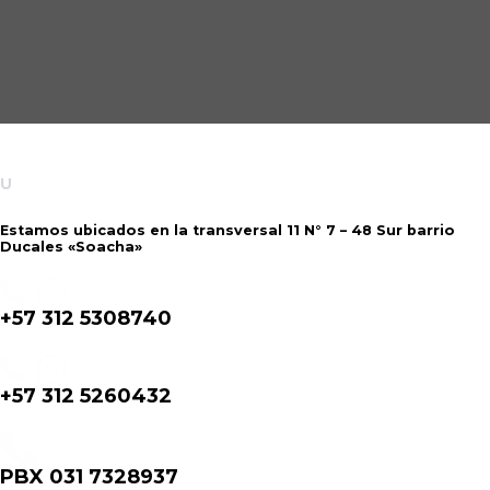
INFORMACIÓN
U
BICACIÓN:
Estamos ubicados en la transversal 11 N° 7 – 48 Sur barrio
Ducales «Soacha»
+57 312 5308740
+57 312 5260432
PBX 031 7328937