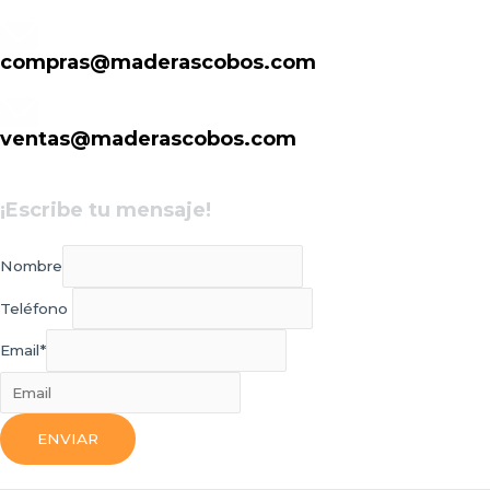
compras@maderascobos.com
ventas@maderascobos.com
¡Escribe tu mensaje!
Nombre
Teléfono
Email
*
ENVIAR