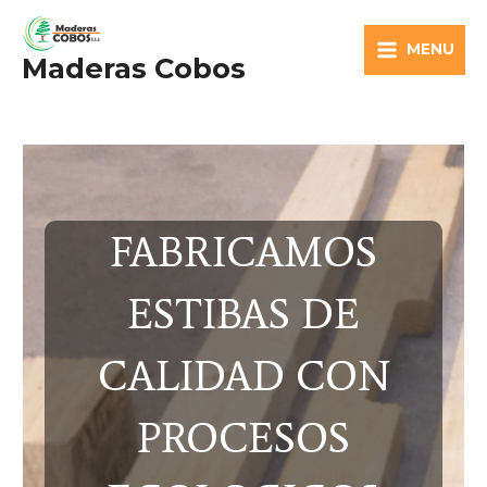
Ir
al
MENU
Maderas Cobos
MAIN
contenido
MENU
FABRICAMOS
ESTIBAS DE
CALIDAD CON
PROCESOS